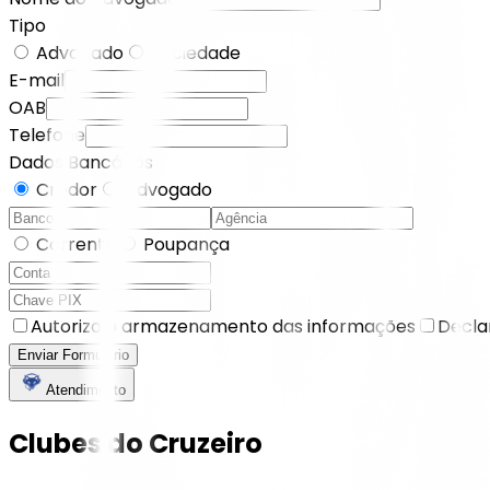
Tipo
Advogado
Sociedade
E-mail
OAB
Telefone
Dados Bancários
Credor
Advogado
Corrente
Poupança
Autorizo o armazenamento das informações
Decla
Enviar Formulário
Atendimento
Clubes do Cruzeiro