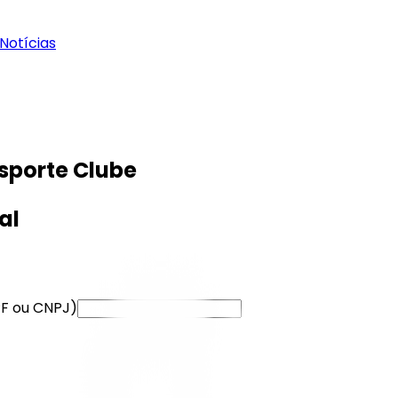
Notícias
sporte Clube
al
F ou CNPJ)