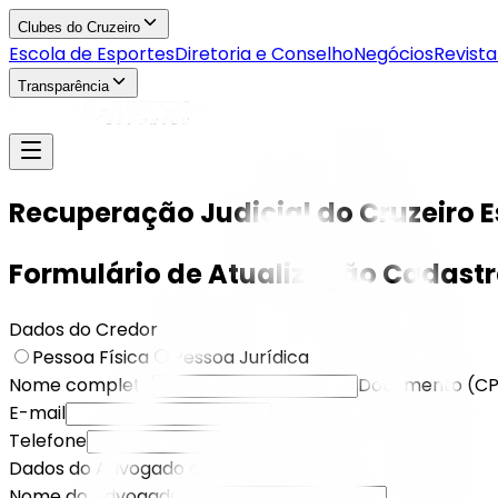
Clubes do Cruzeiro
Escola de Esportes
Diretoria e Conselho
Negócios
Revista
Transparência
Recuperação Judicial do Cruzeiro E
Formulário de Atualização Cadastr
Dados do Credor
Pessoa Física
Pessoa Jurídica
Nome completo
Documento (CP
E-mail
Telefone
Dados do Advogado do Credor
Nome do Advogado