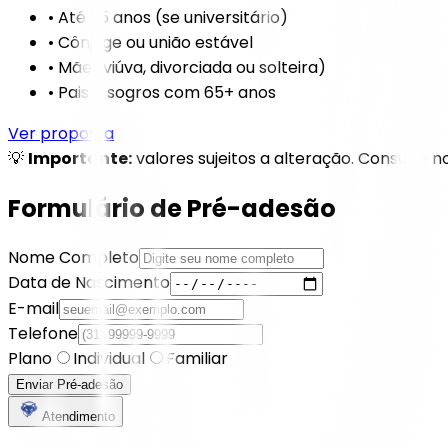
• Até 25 anos (se universitário)
• Cônjuge ou união estável
• Mãe (viúva, divorciada ou solteira)
• Pais e sogros com 65+ anos
Ver proposta
💡
Importante:
valores sujeitos a alteração. Consulte
Formulário de Pré-adesão
Nome Completo
Data de Nascimento
E-mail
Telefone
Plano
Individual
Familiar
Enviar Pré-adesão
Atendimento