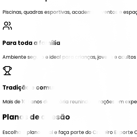
Piscinas, quadras esportivas, academia, eventos e espa
Para toda a família
Ambiente seguro e ideal para crianças, jovens e adultos
Tradição e comunidade
Mais de 100 anos de história reunindo gerações em exper
Planos de adesão
Escolha o plano ideal e faça parte do Cruzeiro Esporte C