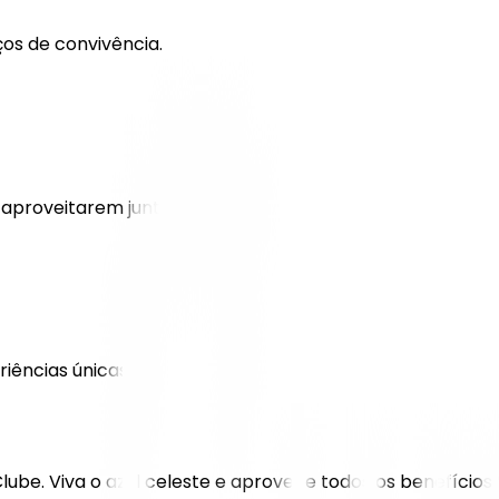
ços de convivência.
 aproveitarem juntos.
iências únicas.
lube. Viva o azul celeste e aproveite todos os benefícios 