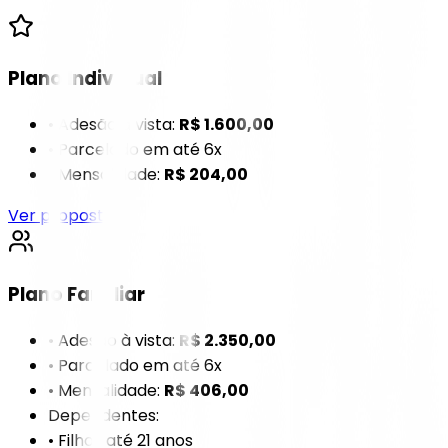
Plano Individual
• Adesão à vista:
R$ 1.600,00
• Parcelado em até 6x
• Mensalidade:
R$ 204,00
Ver proposta
Plano Familiar
• Adesão à vista:
R$ 2.350,00
• Parcelado em até 6x
• Mensalidade:
R$ 406,00
Dependentes:
• Filhos até 21 anos